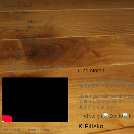
Dansk
English
Velkommen
Om
Nyheder
Privatlivspolitik
Erhverv
Find varenummer
Find stolen
Download katalog
Katalog
Handelsbetingelser
Kontakt
Her kan du se hvordan man monterer
Find stolen
filtsko på stole med træben.
Hvis du kender navnet p
å
og hurtigt finde svar p
å
hvi
Listen g
år helt ned til Z og
mellem at k
øbe online ell
du hellere vil det.
Find stolen
Zendo
K-
K-Filtsko
Her kan du se hvordan man