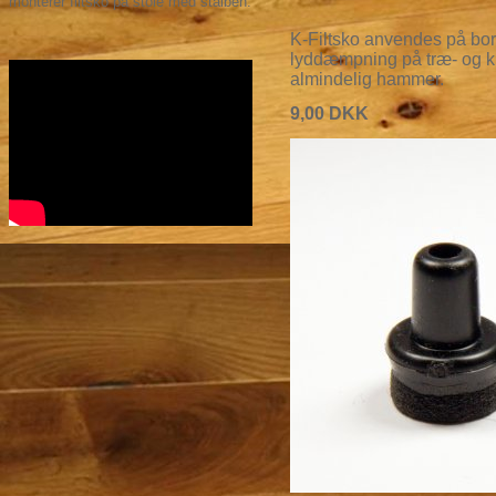
monterer filtsko på stole med stålben.
K-Filtsko anvendes på bord-
lyddæmpning på træ- og k
almindelig hammer.
9,00
DKK