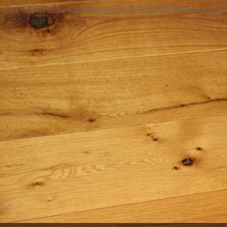
Kilde Concept (under Martin Høft A/S) | CVR: 41384719 | Birkemosevej 3a, 
Bricksite.com