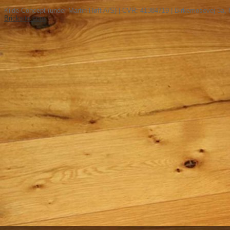
Kilde Concept (under Martin Høft A/S) | CVR: 41384719 | Birkemosevej 3a, 
Bricksite.com