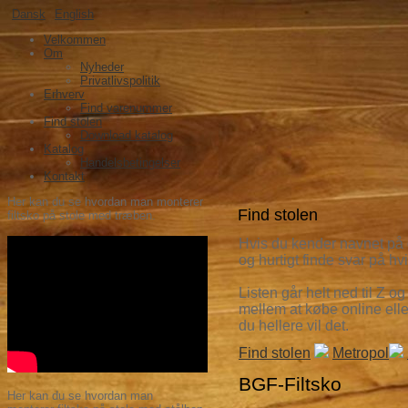
Dansk
English
Velkommen
Om
Nyheder
Privatlivspolitik
Erhverv
Find varenummer
Find stolen
Download katalog
Katalog
Handelsbetingelser
Kontakt
Her kan du se hvordan man monterer
Find stolen
filtsko på stole med træben.
Hvis du kender navnet p
å
og hurtigt finde svar p
å
hvi
Listen g
år helt ned til Z og
mellem at k
øbe online ell
du hellere vil det.
Find stolen
Metropol
BGF-Filtsko
Her kan du se hvordan man