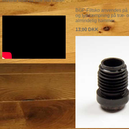
monterer filtsko på stole med stålben.
BGF-Filtsko anvendes på bo
og lyddæmpning på træ- o
almindelig hammer.
13,00
DKK