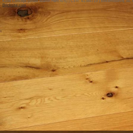
Kilde Concept (under Martin Høft A/S) | CVR: 41384719 | Birkemosevej 3a, 
Bricksite.com