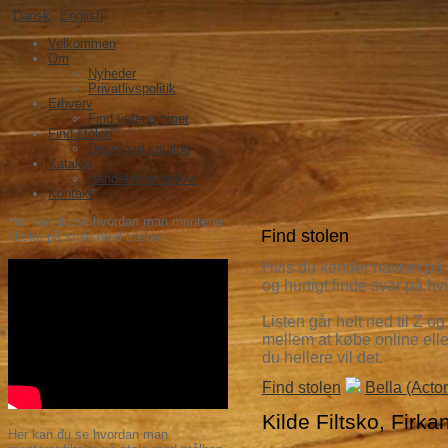
Dansk
English
Velkommen
Om
Nyheder
Privatlivspolitik
Erhverv
Find varenummer
Find stolen
Download katalog
Katalog
Handelsbetingelser
Kontakt
Her kan du se hvordan man monterer
Find stolen
filtsko på stole med træben.
Hvis du kender navnet p
å
og hurtigt finde svar p
å
hvi
Listen g
år helt ned til Z og
mellem at k
øbe online ell
du hellere vil det.
Find stolen
Bella (Acto
Kilde Filtsko, Firka
Her kan du se hvordan man